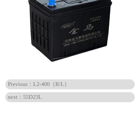
Previous：L2-400（R/L）
next：55D23L